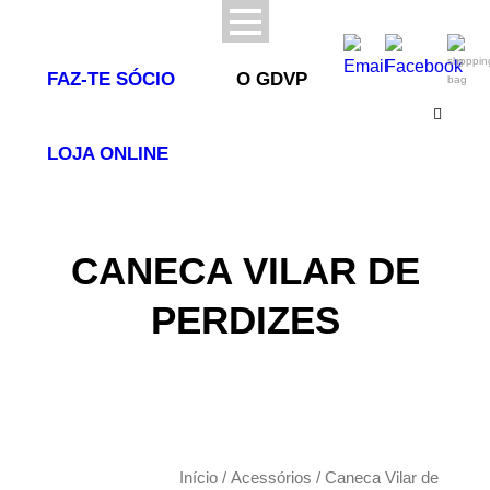
0
FAZ-TE SÓCIO
O GDVP
LOJA ONLINE
CANECA VILAR DE
PERDIZES
Início
/
Acessórios
/ Caneca Vilar de