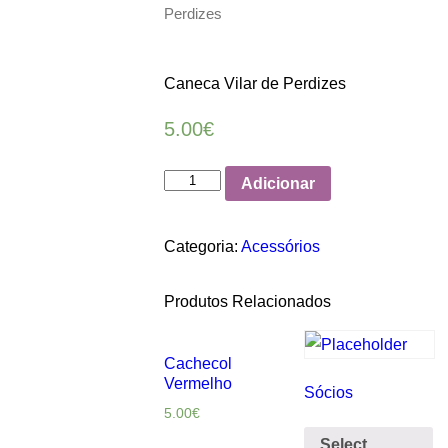
Perdizes
Caneca Vilar de Perdizes
5.00
€
Quantidade
Adicionar
de
Caneca
Categoria:
Acessórios
Vilar
de
Produtos Relacionados
Perdizes
Cachecol
Vermelho
Sócios
5.00
€
Select